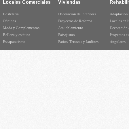
Locales Comerciales
Viviendas
Rehabili
Hostelería
Decoración de Interiores
Adaptación 
Oficinas
Proyectos de Reforma
Locales en 
Moda y Complementos
Amueblamiento
Decoración e
Belleza y estética
Paisajismo
Proyectos e
Escaparatismo
Patios, Terrazas y Jardines
singulares