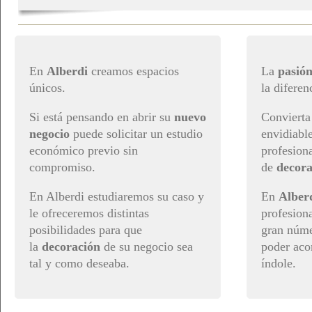
En
Alberdi
creamos espacios
La
pasión
únicos.
la diferen
Si está pensando en abrir su
nuevo
Convierta
negocio
puede solicitar un estudio
envidiabl
económico previo sin
profesiona
compromiso.
de
decora
En Alberdi estudiaremos su caso y
En
Alber
le ofreceremos distintas
profesiona
posibilidades para que
gran núme
la
decoración
de su negocio sea
poder aco
tal y como deseaba.
índole.